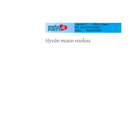
Skip
to
content
Hyvän maun ruokaa