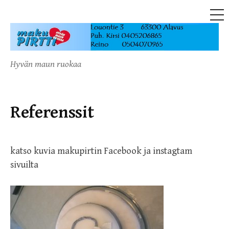
ME
Skip
to
content
Hyvän maun ruokaa
Referenssit
katso kuvia makupirtin Facebook ja instagtam
sivuilta